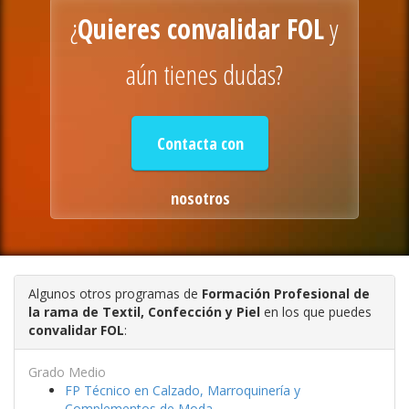
¿
Quieres convalidar FOL
y
aún tienes dudas?
Contacta con
nosotros
Algunos otros programas de
Formación Profesional de
la rama de Textil, Confección y Piel
en los que puedes
convalidar FOL
:
Grado Medio
FP Técnico en Calzado, Marroquinería y
Complementos de Moda