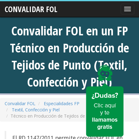
CONVALIDAR FOL
Nave
Convalidar FOL en un FP
Técnico en Producción de
Tejidos de Punto (Textil,
Confección y Piel)
Convalidar FOL
Especialidades FP
Textil, Confección y Piel
Técnico en Producción de Tejidos de Punto
El RD 1147/2011 permite convalidar FOL en