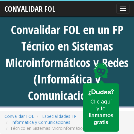
CONVALIDAR FOL
Nave
Convalidar FOL en un FP
Técnico en Sistemas
Microinformáticos y Redes
(Informática y
Comunicaciones)
Convalidar FOL
Especialidades FP
Informática y Comunicaciones
Técnico en Sistemas Microinformáticos y Redes