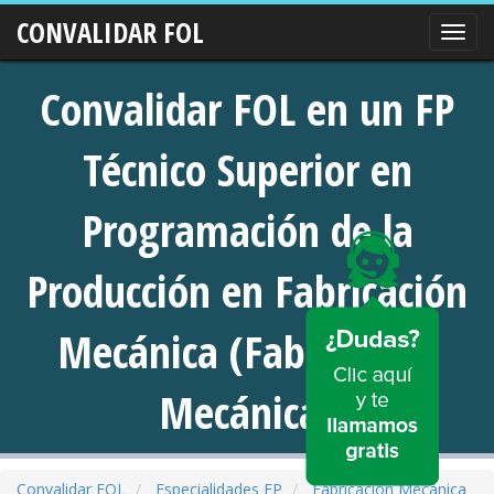
CONVALIDAR FOL
Nave
Convalidar FOL en un FP
Técnico Superior en
Programación de la
Producción en Fabricación
Mecánica (Fabricación
Mecánica)
Convalidar FOL
Especialidades FP
Fabricación Mecánica